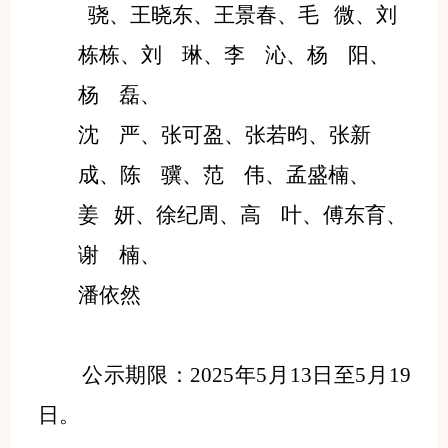
骁
、
王晓东
、
王景春
、
毛
微
、
刘
栋栋
、
刘
琳
、
李
沁
、
杨
阳
、
杨
磊
、
沈
严
、
张可盈
、
张若昀
、
张新
成
、
陈
骥
、
范
伟
、
孟盛楠
、
姜
妍
、
徐纪周
、
高
叶
、
傅东育
、
谢
楠
、
潘依然
公示期限：
202
5
年
5
月
13
日至
5
月
19
日。