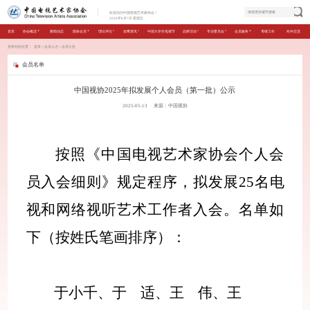
欢迎访问中国电视艺术家协会！
2026年8月7日 星期五
首页
协会概况
要闻动态
团体会员
理论评论
金鹰资讯
中国大学生电视节
品牌活动
专业委员会
会员服务
考级工作
对外交流
您所在的位置：
首页
＞
会员人才
＞
会员公告
会员名单
中国视协2025年拟发展个人会员（第一批）公示
2025-05-13
来源：中国视协
按照《中国电视艺术家协会个人会
员入会细则》规定程序，
拟发展
25
名
电
视和网络视听艺术工作者入会。名单如
下（按姓氏笔画排序）：
于小千
、
于
适
、
王
伟
、
王