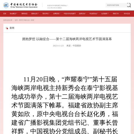
欢迎访问中国电视艺术家协会！
2026年8月8日 星期六
首页
协会概况
要闻动态
团体会员
理论评论
金鹰资讯
中国大学生电视节
品牌活动
专业委员会
会员服务
考级工作
对外交流
您所在的位置：
首页
＞
青年艺术家之友
＞
新闻
新闻
拥抱梦想 以融促合——第十二届海峡两岸电视艺术节圆满落幕
2023-11-23
来源：中国视协
11月20日晚，“声耀泰宁”第十五届
海峡两岸电视主持新秀会在泰宁影视基
地成功举办，第十二届海峡两岸电视艺
术节圆满落下帷幕。福建省政协副主席
黄如欣，原中央电视台台长赵化勇，福
建省广播影视集团党组书记、董事长曾
祥辉，中国视协分党组成员、副秘书长