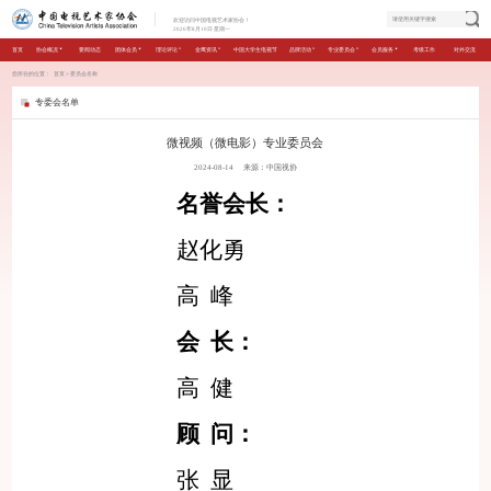
欢迎访问中国电视艺术家协会！
2026年8月10日 星期一
首页
协会概况
要闻动态
团体会员
理论评论
金鹰资讯
中国大学生电视节
品牌活动
专业委员会
会员服务
考级工作
对外交流
您所在的位置：
首页
＞
委员会名称
专委会名单
微视频（微电影）专业委员会
2024-08-14
来源：中国视协
名誉会长：
赵化勇
高
峰
会
长：
高
健
顾
问：
张
显