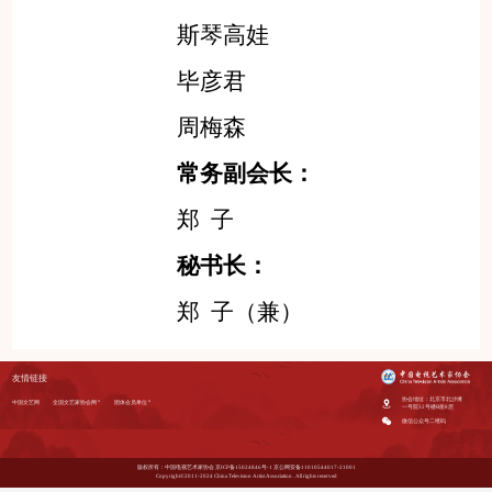
斯琴高娃
毕彦君
周梅森
常务副会长：
郑
子
秘书长：
郑
子（兼）
友情链接
协会地址：北京市北沙滩
中国文艺网
全国文艺家协会网
团体会员单位
一号院32号楼B座8层
微信公众号二维码
版权所有：中国电视艺术家协会
京ICP备15024846号-1
京公网安备11010544017-21001
Copyright©2011-2024 China Television Artist Association . All rights reserved